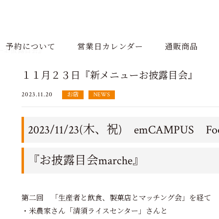
予約について
営業日カレンダー
通販商品
ーお披露目会』
１１月２３日『新メニューお披露目会』
2023.11.20
お店
NEWS
2023/11/23(木、祝) emCAMPUS F
『お披露目会marche』
第二回 「生産者と飲食、製菓店とマッチング会」を経て
・米農家さん「清須ライスセンター」さんと