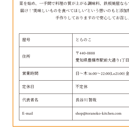
菜を始め、一手間で料理の質が上がる調味料、鉄板焼屋なら
届け！”美味しいものを食べてほしい”という想いのもと添
手作りしておりますので安心してお召し
屋号
とらのこ
〒440-0888
住所
愛知県豊橋市駅前大通り1丁目
営業時間
日～木 16:00～22:00(Lo21:00) 金
定休日
不定休
代表者名
長谷川 智哉
E-mail
shop@toranoko-kitchen.com