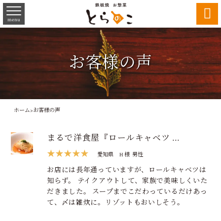

menu
お客様の声
ホーム
>
お客様の声
まるで洋食屋『ロールキャベツ …
★★★★★
愛知県
H 様
男性
お店には長年通っていますが、ロールキャベツは
知らず。 テイクアウトして、家族で美味しくいた
だきました。 スープまでこだわっているだけあっ
て、〆は雑炊に。リゾットもおいしそう。