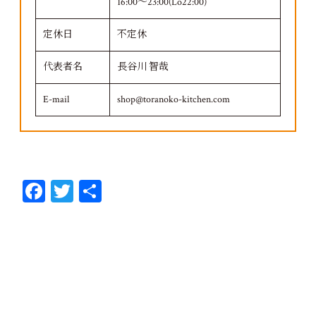
16:00～23:00(Lo22:00)
定休日
不定休
代表者名
長谷川 智哉
E-mail
shop@toranoko-kitchen.com
Fa
T
共
ce
wi
有
bo
tt
ok
er