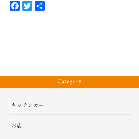
Fa
T
共
ce
wi
有
bo
tt
ok
er
Category
キッチンカー
お店