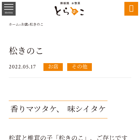

menu
ホーム
>
お店
>
松きのこ
松きのこ
2022.05.17
お店
その他
香りマツタケ、
味シイタケ
松茸と椎茸の子「松きのこ」、ご存じです