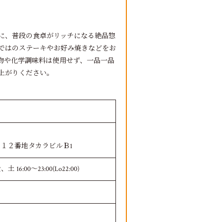
様に、普段の食卓がリッチになる絶品惣
ではのステーキやお好み焼きなどをお
加物や化学調味料は使用せず、一品一品
上がりください。
１２番地タカラビルＢ1
、土 16:00～23:00(Lo22:00)