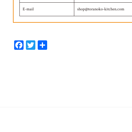
E-mail
shop@toranoko-kitchen.com
Fa
T
共
ce
wi
有
bo
tt
ok
er