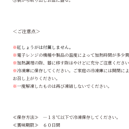
③袋から取り出しお皿に盛る。
＜ご注意点＞
※
紅しょうがは付属しません。
※
電子レンジの機種や製品の温度によって加熱時間が多少
※
加熱調理の際、器に移す際はやけどに充分ご注意くださ
※
冷凍庫に保存してください。ご家庭の冷凍庫には開閉に
お召し上がりください。
※
一度解凍したものは再び凍結しないでください。
≪保存方法≫ ―１８℃以下で冷凍保存してください。
≪賞味期限≫ ６０日間