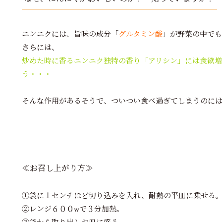
ニンニクには、旨味の成分「
グルタミン酸
」が野菜の中でも
さらには、
炒めた時に香る
ニンニク独特の香り「アリシン」
には食欲増
う・・・
そんな作用があるそうで、ついつい食べ過ぎてしまうのには理由
≪お召し上がり方≫
①袋に１センチほど切り込みを入れ、耐熱の平皿に乗せる
②レンジ６００wで３分加熱。