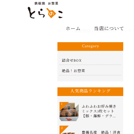
ホーム
当店について
ホーム
>
通販商品
>
黒毛和牛ガーリッ
Category
詰合せBOX
絶品！お惣菜
人気商品ランキング
1
ふわふわお好み焼き
ミックス3枚セット
【豚・海鮮・デラ…
2
豊橋名産 絶品！洋食