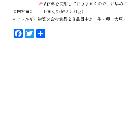
※
保存料を使用しておりませんので、お早め
≪内容量≫ １個入り(約２５０ｇ)
≪アレルギー物質を含む食品２８品目中≫ 牛・卵・大豆
Fa
T
共
ce
wi
有
bo
tt
ok
er