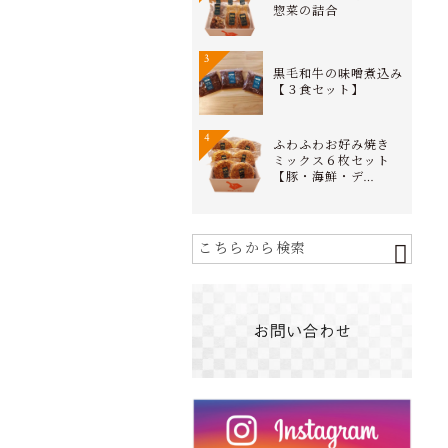
惣菜の詰合
3
黒毛和牛の味噌煮込み
【３食セット】
4
ふわふわお好み焼き
ミックス６枚セット
【豚・海鮮・デ…