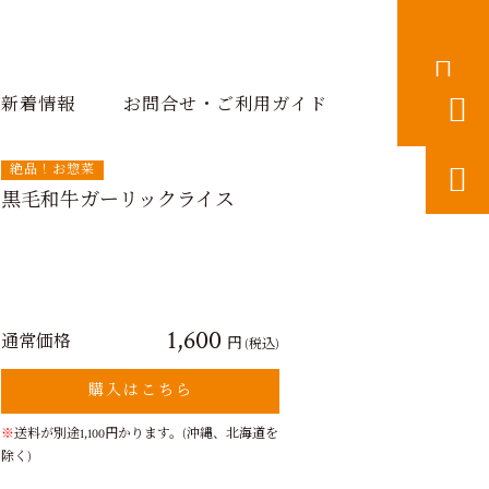


新着情報
お問合せ・ご利用ガイド
絶品！お惣菜

黒毛和牛ガーリックライス
1,600
通常価格
円
(税込)
購入はこちら
※
送料が別途1,100円かります。(沖縄、北海道を
除く)