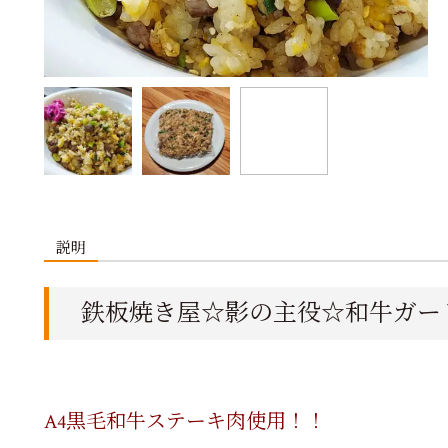
説明
鉄板焼き屋☆影の主役☆和牛ガー
A4黒毛和牛ステーキ肉使用！！