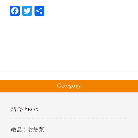
Fa
T
共
ce
wi
有
bo
tt
ok
er
Category
詰合せBOX
絶品！お惣菜