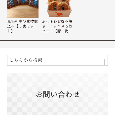
黒毛和牛の味噌煮
ふわふわお好み焼
込み【３食セッ
き ミックス６枚
ト】
セット【豚・海
鮮・デ…