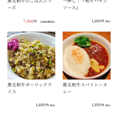
黒毛和牛のごはんシリ
一押し！『和牛ハヤシ
ーズ
ソース』
1,100
7,300
円
円
7,600
(税込)
円
(税込)
黒毛和牛ガーリックラ
黒毛和牛スパイシーカ
イス
レー
1,600
1,100
円
円
(税込)
(税込)