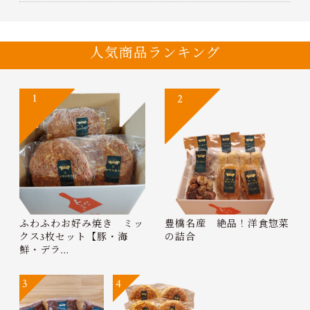
人気商品ランキング
1
2
ふわふわお好み焼き ミッ
豊橋名産 絶品！洋食惣菜
クス3枚セット【豚・海
の詰合
鮮・デラ…
3
4