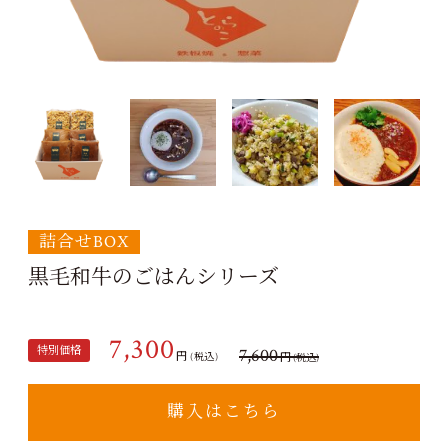
詰合せBOX
黒毛和牛のごはんシリーズ
7,300
特別価格
7,600
円
円
(税込)
(税込)
購入はこちら