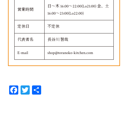
日～木 16:00～22:00(Lo21:00) 金、土
営業時間
16:00～23:00(Lo22:00)
定休日
不定休
代表者名
長谷川 智哉
E-mail
shop@toranoko-kitchen.com
Fa
T
共
ce
wi
有
bo
tt
ok
er