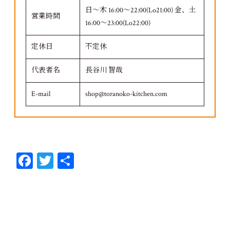
日～木 16:00～22:00(Lo21:00) 金、土
営業時間
16:00～23:00(Lo22:00)
定休日
不定休
代表者名
長谷川 智哉
E-mail
shop@toranoko-kitchen.com
Fa
T
共
ce
wi
有
bo
tt
ok
er